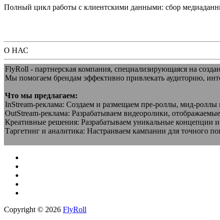
Полный цикл работы с клиентскими данными: сбор медиаданны
О НАС
FlyRoll - партнерская компания, специализирующаяся на созда
Мы помогаем брендам эффективно привлекать аудиторию, инт
Что мы предлагаем:
InStream-реклама: Создаем и размещаем пре-роллы, мид-роллы
OutStream-реклама: Разрабатываем видеоролики, отображаемые 
Креативные решения: Разрабатываем уникальные концепции и 
Таргетинг и аналитика: Настраиваем кампании для точного по
Copyright © 2026
FlyRoll