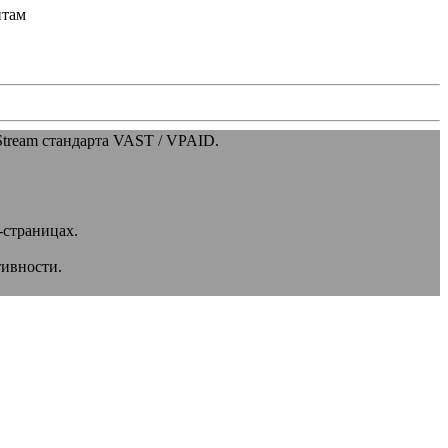
нтам
Stream стандарта VAST / VPAID.
-страницах.
тивности.