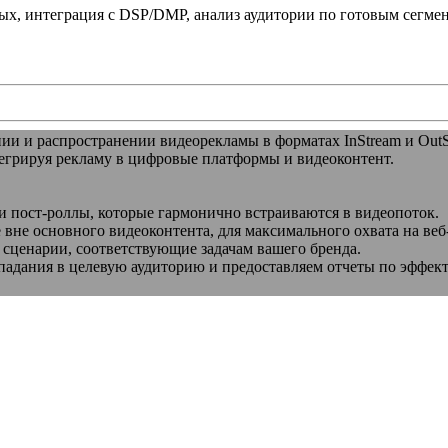
х, интеграция с DSP/DMP, анализ аудитории по готовым сегме
нии и распространении видеорекламы в форматах InStream и Out
егрируя рекламу в цифровые платформы и видеоконтент.
 и пост-роллы, которые гармонично встраиваются в видеопоток.
вне основного видеоконтента, для максимального охвата на веб
сценарии, соответствующие задачам вашего бренда.
падания в целевую аудиторию и предоставляем отчеты по эффек