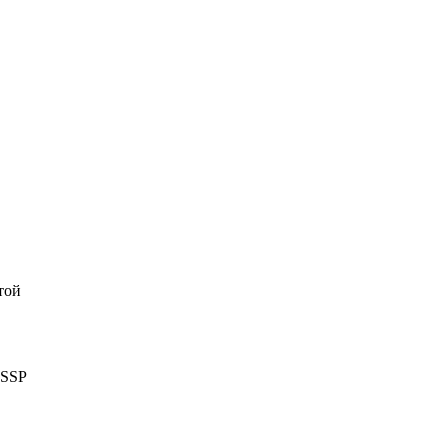
той
 SSP